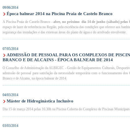
09/06/2014
Época balnear 2014 na Piscina Praia de Castelo Branco
A Piscina Praia de Castelo Branco -
abre, no próximo dia 14 de junho (sábado) pelas 
espaço de lazer de referência na Região, pela excelência das condições que oferece aos banhis
segurança das instalações e das extensas áreas do plano de água e do arrelvado envolvente.
07/05/2014
ADMISSÃO DE PESSOAL PARA OS COMPLEXOS DE PISCIN
BRANCO E DE ALCAINS - ÉPOCA BALNEAR DE 2014
O Conselho de Administração da ALBIGEC - Gestão de Equipamentos Culturais, Desportivos
admissão de pessoal para satisfação da necessidade temporária com o funcionamento dos
Branco e de Alcains, na época balnear de 2014.
04/03/2014
Máster de Hidroginástica Inclusivo
Dia 15 de março 2014 pelas 16:30h na Piscina Coberta do Complexo de Piscinas Municipais d
03/03/2014