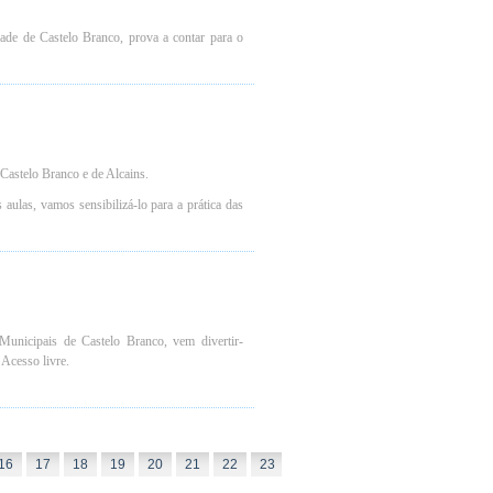
ade de Castelo Branco, prova a contar para o
Castelo Branco e de Alcains.
aulas, vamos sensibilizá-lo para a prática das
unicipais de Castelo Branco, vem divertir-
 Acesso livre.
16
17
18
19
20
21
22
23
24
25
26
27
28
2