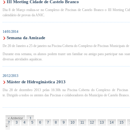
III Meeting Cidade de Castelo Branco
Dia 8 de Março realiza-se no Complexo de Piscinas de Castelo Branco o III Meeting Cid
calendário de provas da ANIC.
14/01/2014
Semana da Amizade
De 20 de Janeiro a 25 de janeiro na Piscina Coberta do Complexo de Piscinas Municipais de 
Durante esta semana, os alunos podem trazer um familiar ou amigo para participar nas suas 
diversas atividades aquáticas.
20/12/2013
Máster de Hidroginástica 2013
Dia 28 de dezembro 2013 pelas 16:30h na Piscina Coberta do Complexo de Piscinas M
te. Dirigido a todos os utentes das Piscinas e colaboradores do Município de Castelo Branco.
< Anterior
1
2
3
4
5
6
7
8
9
10
11
12
13
14
15
>