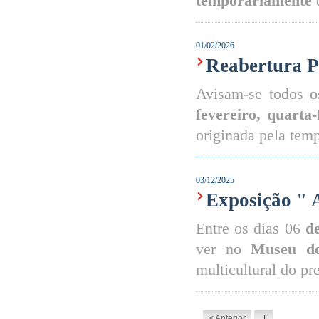
temporariamente
d
01/02/2026
Reabertura P
Avisam-se todos o
fevereiro, quarta-
originada pela temp
03/12/2025
Exposição " A
Entre os dias 06
de
ver no
Museu do
multicultural do p
< Anterior
1