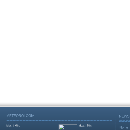
METEOROLOGIA
NEWS
Max:
| Min:
Max:
| Min:
Nome